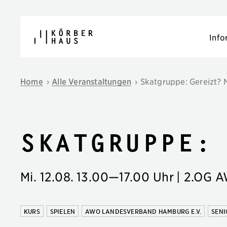
Navigation überspringen
Info
Home
›
Alle Veranstaltungen
›
Skatgruppe: Gereizt? N
Skatgruppe:
Mi. 12.08.
13.00
—
17.00 Uhr
| 2.OG 
KURS
SPIELEN
AWO LANDESVERBAND HAMBURG E.V.
SEN