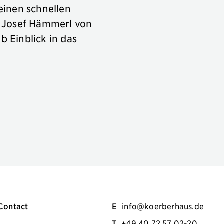
einen schnellen
. Josef Hämmerl von
 Einblick in das
Contact
E
info@koerberhaus.de
T
+49 40 72 57 02-20