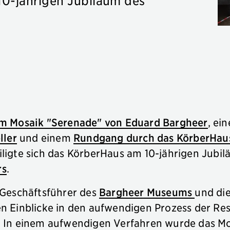
0-jährigen Jubiläum des
m Mosaik "Serenade" von Eduard Bargheer
, ei
ller
und einem
Rundgang durch das KörberHaus
ligte sich das KörberHaus am 10-jährigen Jubi
rs
.
 Geschäftsführer des
Bargheer Museums
und die
n Einblicke in den aufwendigen Prozess der Re
 In einem aufwendigen Verfahren wurde das Mo