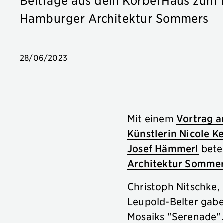
Beiträge aus dem KörberHaus zum 1
Hamburger Architektur Sommers
28/06/2023
Mit einem
Vortrag a
Künstlerin Nicole Ke
Josef Hämmerl
betei
Architektur Somme
Christoph Nitschke,
Leupold-Belter gabe
Mosaiks "Serenade".