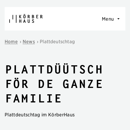
Skip to content
Menu
Home
›
News
›
Plattdeutschtag
Plattdüütsch
för de ganze
Familie
Plattdeutschtag im KörberHaus