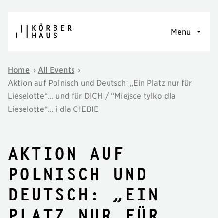
Skip to content
Menu
Home
›
All Events
›
Aktion auf Polnisch und Deutsch: „Ein Platz nur für
Lieselotte“… und für DICH / “Miejsce tylko dla
Lieselotte“… i dla CIEBIE
Aktion auf
Polnisch und
Deutsch: „Ein
Platz nur für