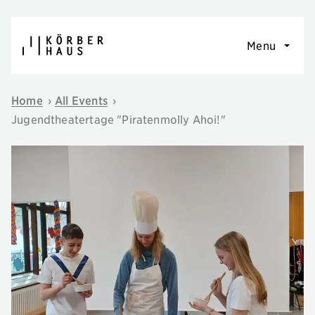
Skip to content
Menu
Home
›
All Events
›
Jugendtheatertage "Piratenmolly Ahoi!"