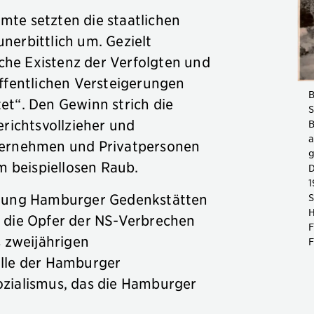
te setzten die staatlichen
nerbittlich um. Gezielt
iche Existenz der Verfolgten und
öffentlichen Versteigerungen
B
et“. Den Gewinn strich die
S
erichtsvollzieher und
B
a
ternehmen und Privatpersonen
g
em beispiellosen Raub.
D
1
ftung Hamburger Gedenkstätten
S
H
 die Opfer der NS-Verbrechen
F
s zweijährigen
F
olle der Hamburger
ozialismus, das die Hamburger