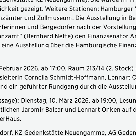
chkeit gezeigt. Weitere Stationen: Hamburger V
anzämter und Zollmuseum. Die Ausstellung in Be
rferinnen und Bergedorfer nach der Vorstellun
anzamt" (Bernhard Nette) den Finanzsenator An
ie eine Ausstellung über die Hamburgische Fin
"
 Februar 2026, ab 17:00, Raum 213/14 (2. Stock)
sleiterin Cornelia Schmidt-Hoffmann, Lennart 
nd ein geführter Rundgang durch die Ausstellu
issage):
Dienstag, 10. März 2026, ab 19:00, Lesu
tlichen Jaromir Balcar und Lennart Onken auf 
berHaus.
gedorf, KZ Gedenkstätte Neuengamme, AG Gede