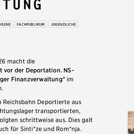
ltung
HSENE
FACHPUBLIKUM
JUGENDLICHE
026 macht die
 vor der Deportation. NS-
rger Finanzverwaltung"
im
n.
 Reichsbahn Deportierte aus
tungslager transportierten,
olgten schrittweise aus. Dies galt
uch für Sinti*ze und Rom*nja.