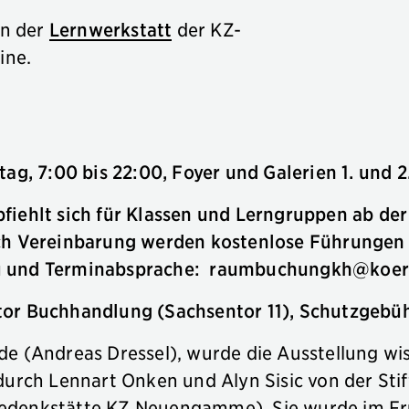
in der
Lernwerkstatt
der KZ-
ine.
ag, 7:00 bis 22:00, Foyer und Galerien 1. und 2
iehlt sich für Klassen und Lerngruppen ab der 
ach Vereinbarung werden kostenlose Führungen 
u und Terminabsprache:
raumbuchungkh@koer
or Buchhandlung (Sachsentor 11), Schutzgebühr
de (Andreas Dressel), wurde die Ausstellung wis
 durch Lennart Onken und Alyn Sisic von der St
edenkstätte KZ Neuengamme). Sie wurde im Fr