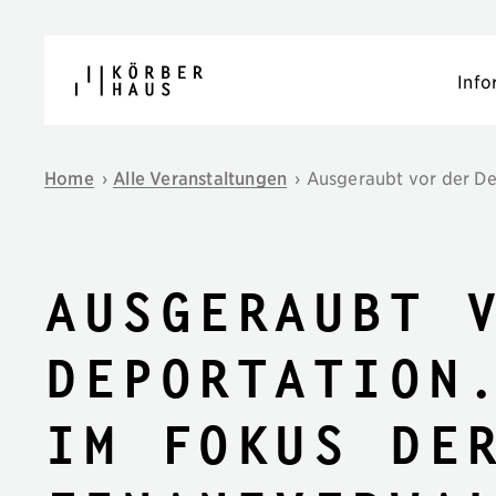
Navigation überspringen
Info
Home
›
Alle Veranstaltungen
›
Ausgeraubt vor der De
Ausgeraubt 
Deportation
im Fokus de