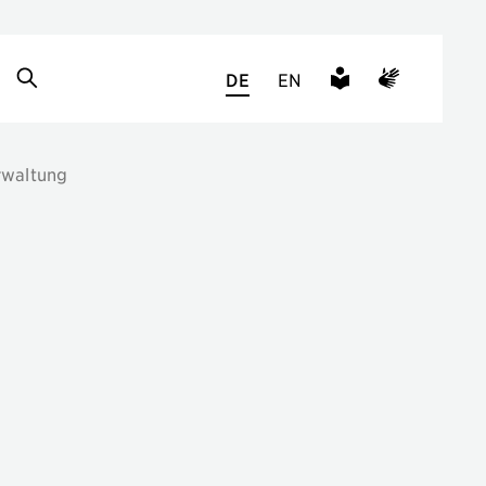
DE
EN
rwaltung
e