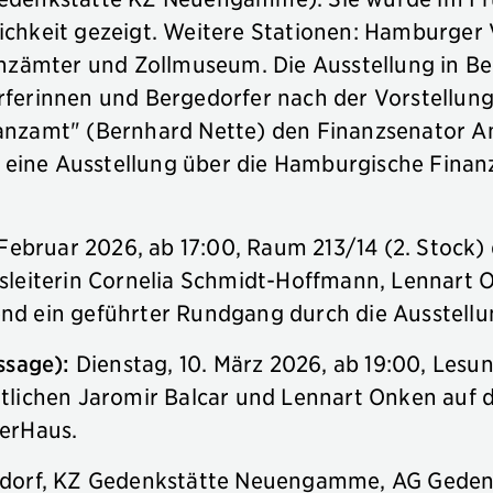
chkeit gezeigt. Weitere Stationen: Hamburger V
anzämter und Zollmuseum. Die Ausstellung in Be
rferinnen und Bergedorfer nach der Vorstellun
anzamt" (Bernhard Nette) den Finanzsenator An
ie eine Ausstellung über die Hamburgische Fin
"
 Februar 2026, ab 17:00, Raum 213/14 (2. Stock)
sleiterin Cornelia Schmidt-Hoffmann, Lennart 
nd ein geführter Rundgang durch die Ausstellu
issage):
Dienstag, 10. März 2026, ab 19:00, Lesu
tlichen Jaromir Balcar und Lennart Onken auf 
berHaus.
gedorf, KZ Gedenkstätte Neuengamme, AG Gede