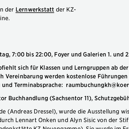
in der
Lernwerkstatt
der KZ-
ine.
ag, 7:00 bis 22:00, Foyer und Galerien 1. und 2
iehlt sich für Klassen und Lerngruppen ab der 
ach Vereinbarung werden kostenlose Führungen 
u und Terminabsprache:
raumbuchungkh@koer
or Buchhandlung (Sachsentor 11), Schutzgebühr
de (Andreas Dressel), wurde die Ausstellung wis
 durch Lennart Onken und Alyn Sisic von der St
edenkstätte KZ Neuengamme). Sie wurde im Fr