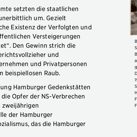
te setzten die staatlichen
nerbittlich um. Gezielt
iche Existenz der Verfolgten und
öffentlichen Versteigerungen
B
et“. Den Gewinn strich die
S
erichtsvollzieher und
B
a
ternehmen und Privatpersonen
g
em beispiellosen Raub.
D
1
ftung Hamburger Gedenkstätten
S
H
 die Opfer der NS-Verbrechen
F
s zweijährigen
F
olle der Hamburger
ozialismus, das die Hamburger