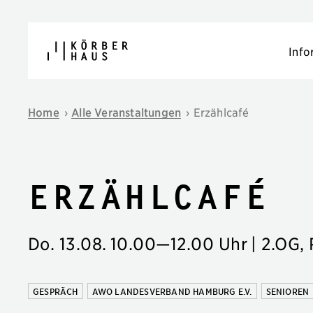
Navigation überspringen
Info
Home
›
Alle Veranstaltungen
›
Erzählcafé
Erzählcafé
Do. 13.08.
10.00
—
12.00 Uhr
| 2.OG,
GESPRÄCH
AWO LANDESVERBAND HAMBURG E.V.
SENIOREN